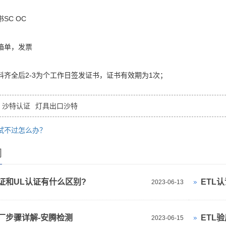
SC OC
箱单，发票
料齐全后2-3为个工作日签发证书，证书有效期为1次；
沙特认证
灯具出口沙特
试不过怎么办？
闻
认证和UL认证有什么区别?
ETL
2023-06-13
验厂步骤详解-安腾检测
ETL
2023-06-15