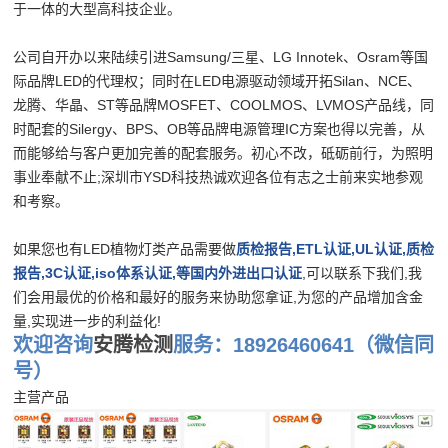
于一体的大型高科技企业。
公司自开办以来陆续引进Samsung/三星、LG Innotek、Osram等国
际品牌LED的代理权；同时在LED电源驱动领域开拓Silan、NCE、
龙腾、华晶、ST等品牌MOSFET、COOLMOS、LVMOS产品线，同
时配套的Silergy、BPS、OB等品牌电源管理IC方案也得以完善，从
而能够给与客户更加完善的配套服务。初心不改，砥砺前行，为照明
事业奉献不止;深圳市YSD科技热诚欢迎各位有志之士前来实地参观
和考察。
如果您也有LED植物灯类产品需要做
质检报告,ETL认证,UL认证,质检
报告,3C认证,iso体系认证,等国内外进出口认证
,可以联系下我们,我
们会用最优的价格和最好的服务来协助您拿证,为您的产品增加含金
量,实现进一步的利益化!
欢迎咨询
安腾检测
服务：18926460641（微信同
号）
主营产品