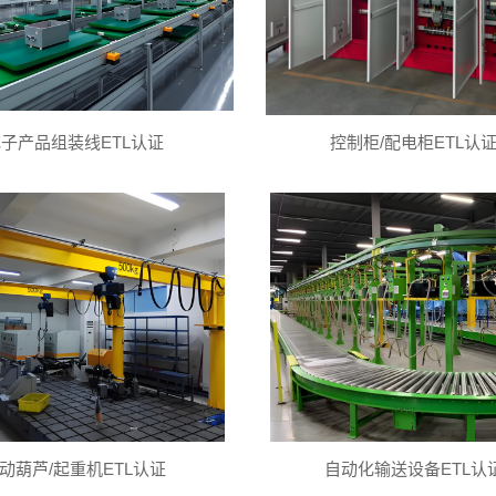
子产品组装线ETL认证
控制柜/配电柜ETL认
动葫芦/起重机ETL认证
自动化输送设备ETL认