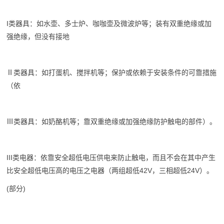
I类器具：如水壶、多士炉、咖咖壶及微波炉等；装有双重绝缘或加
强绝缘，但没有接地
Ⅱ类器具：如打蛋机、搅拌机等；保护或依赖于安装条件的可靠措施
（依
Ⅲ类器具：如奶酪机等；靠双重绝缘或加强绝缘防护触电的部件）。
III类电器：依靠安全超低电压供电来防止触电，而且不会在其中产生
比安全超低电压高的电压之电器（两组超低42V，三相超低24V）。
(部分)