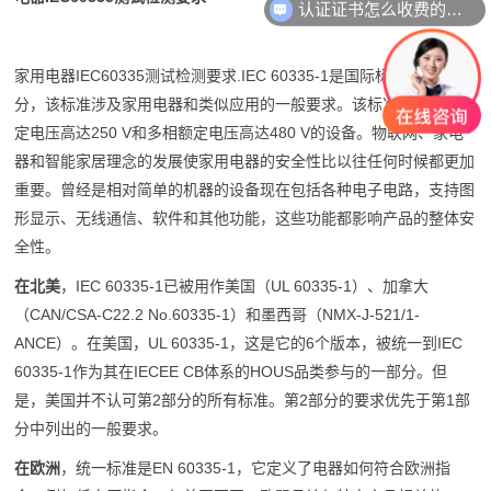
认证证书怎么收费的呢？
家⽤电器IEC60335测试检测要求.IEC 60335-1是国际标准的第1部
分，该标准涉及家⽤电器和类似应⽤的⼀般要求。该标准涵盖单相额
定电压⾼达250 V和多相额定电压⾼达480 V的设备。物联网、家电
器和智能家居理念的发展使家⽤电器的安全性⽐以往任何时候都更加
重要。曾经是相对简单的机器的设备现在包括各种电⼦电路，⽀持图
形显⽰、⽆线通信、软件和其他功能，这些功能都影响产品的整体安
全性。
在北美
，IEC 60335-1已被⽤作美国（UL 60335-1）、加拿⼤
（CAN/CSA-C22.2 No.60335-1）和墨西哥（NMX-J-521/1-
ANCE）。在美国，UL 60335-1，这是它的6个版本，被统⼀到IEC
60335-1作为其在IECEE CB体系的HOUS品类参与的⼀部分。但
是，美国并不认可第2部分的所有标准。第2部分的要求优先于第1部
分中列出的⼀般要求。
在欧洲
，统⼀标准是EN 60335-1，它定义了电器如何符合欧洲指