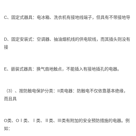
C、固定式器具：电冰箱、洗衣机有接地线端子，但具有不带接地导
D、固定安装式：空调器、抽油烟机线的供电软线，而其插头则没有
接
E、嵌装式器具：换气扇地触点，不能插入有接地插孔的电器。
（3）、按防触电保护分类：II类电器：防触电不仅依靠基本绝缘，
而且具
O类、OⅠ类、Ⅰ类、Ⅱ类、Ⅲ类有附加的安全预防措施的电器。例
如：