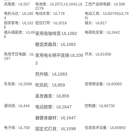
风扇类：UL507
电池类：UL2072,UL1642,UL
工控产品续电器：UL508
2276
电机马达：UL100
电动水泵：UL778
电动工具：UL60745(UL74
4
5)
厨房家电：UL102
低压灯带：UL2018
插头：UL817
6
插头插座类：UL49
电视机支架：UL2442
家用电咖啡壶:UL1082
8
酿造类器具：UL1082
商用烹饪电器：UL
开关：UL61058
家用电长柄平底锅:UL108
197
3
煎炸锅：UL1083
车充类：UL2089
音视频设备：UL60065
吹风机：UL859
直发器类：UL859
通讯线：UL444
控制器：UL60730
电动按摩：UL1647
器健身器材：UL1647
电子线：UL758
信息技术设备：UL60950
固定式灯具：UL1598